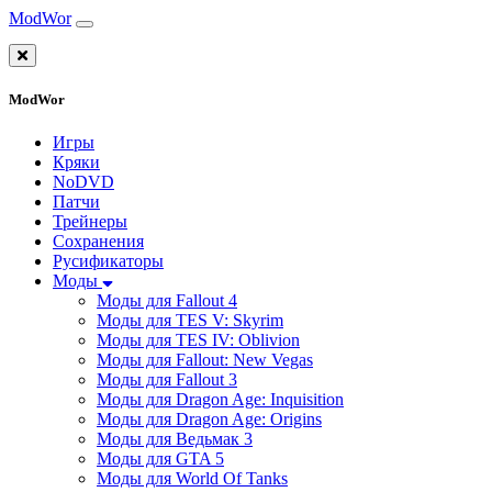
ModWor
ModWor
Игры
Кряки
NoDVD
Патчи
Трейнеры
Сохранения
Русификаторы
Моды
Моды для Fallout 4
Моды для TES V: Skyrim
Моды для TES IV: Oblivion
Моды для Fallout: New Vegas
Моды для Fallout 3
Моды для Dragon Age: Inquisition
Моды для Dragon Age: Origins
Моды для Ведьмак 3
Моды для GTA 5
Моды для World Of Tanks