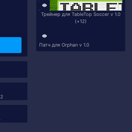
Трейнер для TableTop Soccer v 1.0
(+12)
Патч для Orphan v 1.0
12
4