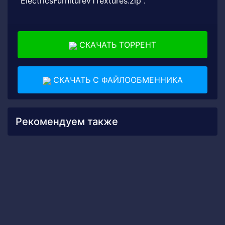
"ElectricsFurnitureV1Textures.zip".
СКАЧАТЬ ТОРРЕНТ
СКАЧАТЬ С ФАЙЛООБМЕННИКА
Рекомендуем также