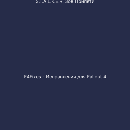
S.T.A.L.K.E.R. Зов Припяти
F4Fixes - Исправления для Fallout 4