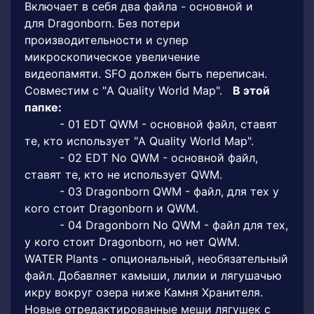
Включает в себя два файла - основной и
для Dragonborn. Без потери
производительности и супер
микроскопическое увеличение
видеопамяти. SFO должен быть переписан.
Совместим с "A Quality World Map".
В этой
папке:
- 01 EDT QWM - основной файл, ставят
те, кто использует "A Quality World Map".
- 02 EDT No QWM - основной файл,
ставят те, кто не использует QWM.
- 03 Dragonborn QWM - файл, для тех у
кого стоит Dragonborn и QWM.
- 04 Dragonborn No QWM - файл для тех,
у кого стоит Dragonborn, но нет QWM.
WATER Plants - опциональный, необязательный
файл. Добавляет камыши, лилии и лягушачью
икру вокруг озера ниже Камня Хранителя.
Новые отредактированные меши лягушек с