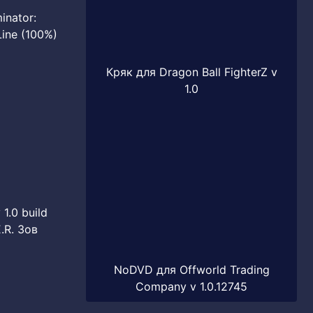
inator:
Line (100%)
Кряк для Dragon Ball FighterZ v
1.0
1.0 build
.R. Зов
NoDVD для Offworld Trading
Company v 1.0.12745