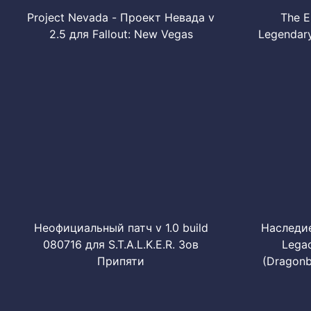
Project Nevada - Проект Невада v
The E
2.5 для Fallout: New Vegas
Legendary
Неофициальный патч v 1.0 build
Наследи
080716 для S.T.A.L.K.E.R. Зов
Legac
Припяти
(Dragonbo