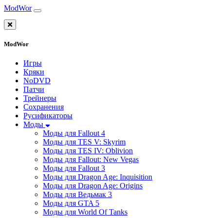
ModWor
ModWor
Игры
Кряки
NoDVD
Патчи
Трейнеры
Сохранения
Русификаторы
Моды
Моды для Fallout 4
Моды для TES V: Skyrim
Моды для TES IV: Oblivion
Моды для Fallout: New Vegas
Моды для Fallout 3
Моды для Dragon Age: Inquisition
Моды для Dragon Age: Origins
Моды для Ведьмак 3
Моды для GTA 5
Моды для World Of Tanks