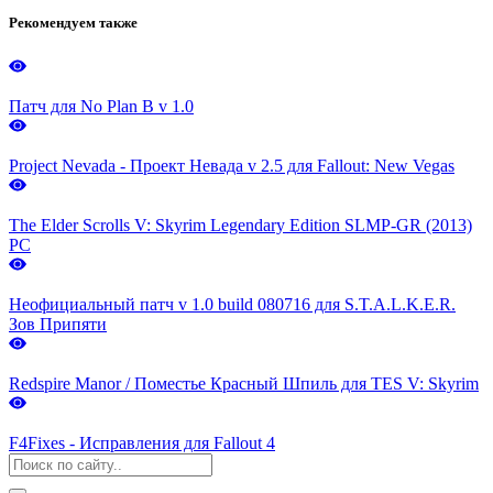
Рекомендуем также
Патч для No Plan B v 1.0
Project Nevada - Проект Невада v 2.5 для Fallout: New Vegas
The Elder Scrolls V: Skyrim Legendary Edition SLMP-GR (2013)
PC
Неофициальный патч v 1.0 build 080716 для S.T.A.L.K.E.R.
Зов Припяти
Redspire Manor / Поместье Красный Шпиль для TES V: Skyrim
F4Fixes - Исправления для Fallout 4