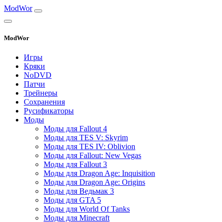
ModWor
ModWor
Игры
Кряки
NoDVD
Патчи
Трейнеры
Сохранения
Русификаторы
Моды
Моды для Fallout 4
Моды для TES V: Skyrim
Моды для TES IV: Oblivion
Моды для Fallout: New Vegas
Моды для Fallout 3
Моды для Dragon Age: Inquisition
Моды для Dragon Age: Origins
Моды для Ведьмак 3
Моды для GTA 5
Моды для World Of Tanks
Моды для Minecraft