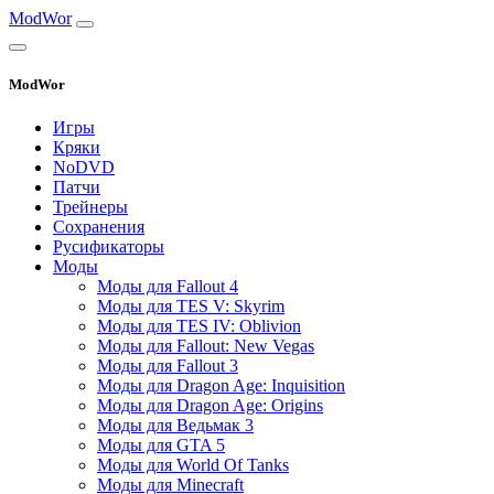
ModWor
ModWor
Игры
Кряки
NoDVD
Патчи
Трейнеры
Сохранения
Русификаторы
Моды
Моды для Fallout 4
Моды для TES V: Skyrim
Моды для TES IV: Oblivion
Моды для Fallout: New Vegas
Моды для Fallout 3
Моды для Dragon Age: Inquisition
Моды для Dragon Age: Origins
Моды для Ведьмак 3
Моды для GTA 5
Моды для World Of Tanks
Моды для Minecraft