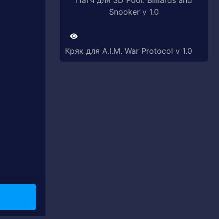
Патч для 3D Pool: Billiards and
Snooker v 1.0
Кряк для A.I.M. War Protocol v 1.0